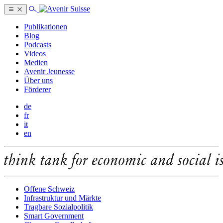
Publikationen
Blog
Podcasts
Videos
Medien
Avenir Jeunesse
Über uns
Förderer
de
fr
it
en
Offene Schweiz
Infrastruktur und Märkte
Tragbare Sozialpolitik
Smart Government