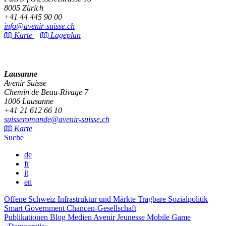
8005 Zürich
+41 44 445 90 00
info@avenir-suisse.ch
Karte
Lageplan
Lausanne
Avenir Suisse
Chemin de Beau-Rivage 7
1006 Lausanne
+41 21 612 66 10
suisseromande@avenir-suisse.ch
Karte
Suche
de
fr
it
en
Offene Schweiz
Infrastruktur und Märkte
Tragbare Sozialpolitik
Smart Government
Chancen-Gesellschaft
Publikationen
Blog
Medien
Avenir Jeunesse
Mobile Game