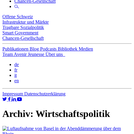
Chancen-Gesellschaft
Offene Schweiz
Infrastruktur und Märkte
Tragbare Sozialpolitik
Smart Government
Chancen-Gesellschaft
Publikationen
Blog
Podcasts
Bibliothek
Medien
Team
Avenir Jeunesse
Über uns
de
fr
it
en
Impressum
Datenschutzerklärung
Archiv:
Wirtschaftspolitik