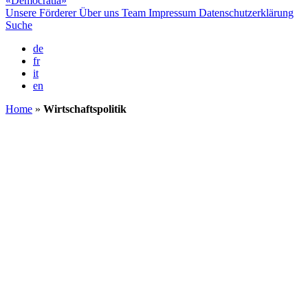
«Democratia»
Unsere Förderer
Über uns
Team
Impressum
Datenschutzerklärung
Suche
de
fr
it
en
Home
»
Wirtschaftspolitik