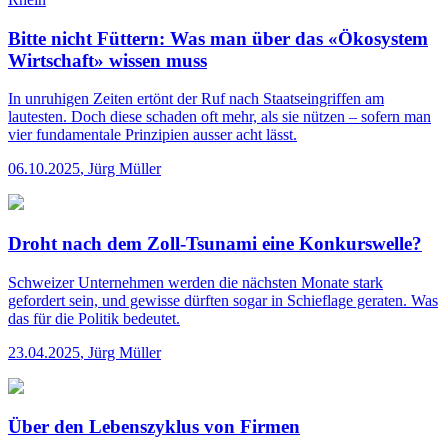
Bitte nicht Füttern: Was man über das «Ökosystem
Wirtschaft» wissen muss
In unruhigen Zeiten ertönt der Ruf nach Staatseingriffen am
lautesten. Doch diese schaden oft mehr, als sie nützen – sofern man
vier fundamentale Prinzipien ausser acht lässt.
06.10.2025
,
Jürg Müller
Droht nach dem Zoll-Tsunami eine Konkurswelle?
Schweizer Unternehmen werden die nächsten Monate stark
gefordert sein, und gewisse dürften sogar in Schieflage geraten. Was
das für die Politik bedeutet.
23.04.2025
,
Jürg Müller
Über den Lebenszyklus von Firmen