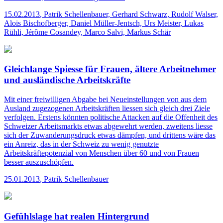
15.02.2013
,
Patrik Schellenbauer, Gerhard Schwarz, Rudolf Walser,
Alois Bischofberger, Daniel Müller-Jentsch, Urs Meister, Lukas
Rühli, Jérôme Cosandey, Marco Salvi, Markus Schär
Gleichlange Spiesse für Frauen, ältere Arbeitnehmer
und ausländische Arbeitskräfte
Mit einer freiwilligen Abgabe bei Neueinstellungen von aus dem
Ausland zugezogenen Arbeitskräften liessen sich gleich drei Ziele
verfolgen. Erstens könnten politische Attacken auf die Offenheit des
Schweizer Arbeitsmarkts etwas abgewehrt werden, zweitens liesse
sich der Zuwanderungsdruck etwas dämpfen, und drittens wäre das
ein Anreiz, das in der Schweiz zu wenig genutzte
Arbeitskräftepotenzial von Menschen über 60 und von Frauen
besser auszuschöpfen.
25.01.2013
,
Patrik Schellenbauer
Gefühlslage hat realen Hintergrund