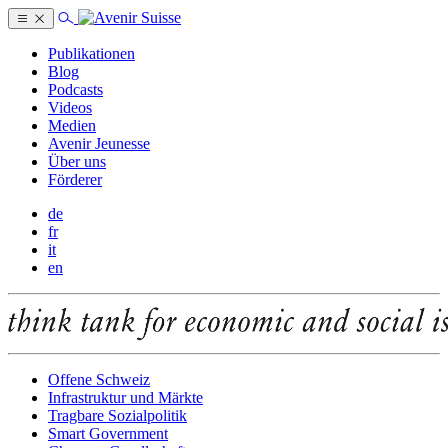
Publikationen
Blog
Podcasts
Videos
Medien
Avenir Jeunesse
Über uns
Förderer
de
fr
it
en
Offene Schweiz
Infrastruktur und Märkte
Tragbare Sozialpolitik
Smart Government