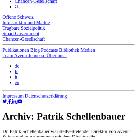
Chancen-Gesellschaft
Offene Schweiz
Infrastruktur und Märkte
Tragbare Sozialpolitik
Smart Government
Chancen-Gesellschaft
Publikationen
Blog
Podcasts
Bibliothek
Medien
Team
Avenir Jeunesse
Über uns
de
fr
it
en
Impressum
Datenschutzerklärung
Archiv:
Patrik Schellenbauer
Dr. Patrik Schellenbauer war stellvertretender Direktor von Avenir
Suisse und trug zusammen mit dem Direktor die