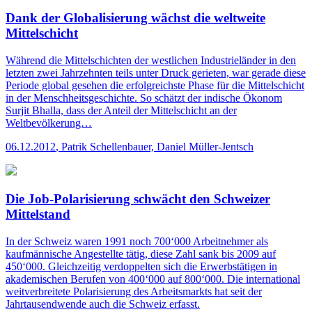
Dank der Globalisierung wächst die weltweite
Mittelschicht
Während die Mittelschichten der westlichen Industrieländer in den
letzten zwei Jahrzehnten teils unter Druck gerieten, war gerade diese
Periode global gesehen die erfolgreichste Phase für die Mittelschicht
in der Menschheitsgeschichte. So schätzt der indische Ökonom
Surjit Bhalla, dass der Anteil der Mittelschicht an der
Weltbevölkerung…
06.12.2012
,
Patrik Schellenbauer, Daniel Müller-Jentsch
Die Job-Polarisierung schwächt den Schweizer
Mittelstand
In der Schweiz waren 1991 noch 700‘000 Arbeitnehmer als
kaufmännische Angestellte tätig, diese Zahl sank bis 2009 auf
450‘000. Gleichzeitig verdoppelten sich die Erwerbstätigen in
akademischen Berufen von 400‘000 auf 800‘000. Die international
weitverbreitete Polarisierung des Arbeitsmarkts hat seit der
Jahrtausendwende auch die Schweiz erfasst.