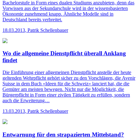
Bachelorstufe in Form eines dualen Studiums anzubieten, denn das
Vorwissen aus der Sekundarschule wird in der wissensbasierten
Ökonomie zunehmend knapp. Ähnliche Modelle sind in
Deutschland bereits verbreitet.
18.03.2013
,
Patrik Schellenbauer
Wo die allgemeine Dienstpflicht überall Anklang
findet
Die Einführung einer allgemeinen Dienstpflicht anstelle der heute
geltenden Wehrpflicht gehört sicher zu den Vorschlägen, die Avenir
Suisse in dem Buch «Ideen für die Schweiz» lanciert hat, die die
Gemüter am meisten bewegen. Nicht nur die Möglichkeit, die
Bürgerpflicht in Form einer zivilen Tätigkeit zu erfüllen, sondern
auch die Erweiterung…
13.03.2013
,
Patrik Schellenbauer
Entwarnung für den strapazierten Mittelstand?