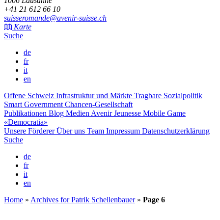
1006 Lausanne
+41 21 612 66 10
suisseromande@avenir-suisse.ch
Karte
Suche
de
fr
it
en
Offene Schweiz
Infrastruktur und Märkte
Tragbare Sozialpolitik
Smart Government
Chancen-Gesellschaft
Publikationen
Blog
Medien
Avenir Jeunesse
Mobile Game
«Democratia»
Unsere Förderer
Über uns
Team
Impressum
Datenschutzerklärung
Suche
de
fr
it
en
Home
»
Archives for Patrik Schellenbauer
»
Page 6