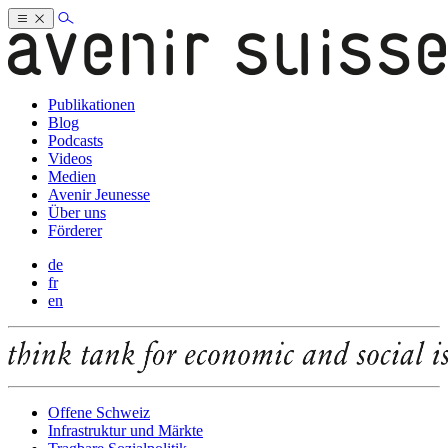
Publikationen
Blog
Podcasts
Videos
Medien
Avenir Jeunesse
Über uns
Förderer
de
fr
en
Offene Schweiz
Infrastruktur und Märkte