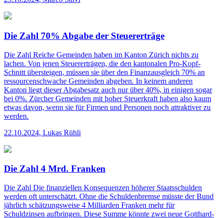
Die Zahl 70% Abgabe der Steuererträge
Die Zahl
Reiche Gemeinden haben im Kanton Zürich nichts zu
lachen. Von jenen Steuererträgen, die den kantonalen Pro-Kopf-
Schnitt übersteigen, müssen sie über den Finanzausgleich 70% an
ressourcen­schwache Gemeinden abgeben. In keinem anderen
Kanton liegt dieser Abgabesatz auch nur über 40%, in einigen sogar
bei 0%. Zürcher Gemeinden mit hoher Steuerkraft haben also kaum
etwas davon, wenn sie für Firmen und Personen noch attraktiver zu
werden.
22.10.2024
,
Lukas Rühli
Die Zahl 4 Mrd. Franken
Die Zahl
Die finanziellen Konsequenzen höherer Staatsschulden
werden oft unterschätzt. Ohne die Schuldenbremse müsste der Bund
jährlich schätzungsweise 4 Milliarden Franken mehr für
Schuldzinsen aufbringen. Diese Summe könnte zwei neue Gotthard-