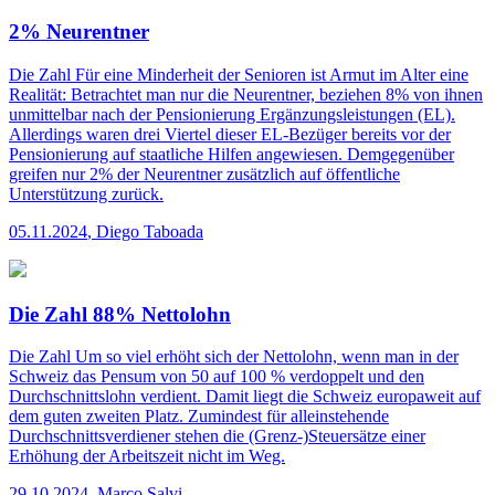
2% Neurentner
Die Zahl
Für eine Minderheit der Senioren ist Armut im Alter eine
Realität: Betrachtet man nur die Neurentner, beziehen 8% von ihnen
unmittelbar nach der Pensionierung Ergänzungsleistungen (EL).
Allerdings waren drei Viertel dieser EL-Bezüger bereits vor der
Pensionierung auf staatliche Hilfen angewiesen. Demgegenüber
greifen nur 2% der Neurentner zusätzlich auf öffentliche
Unterstützung zurück.
05.11.2024
,
Diego Taboada
Die Zahl 88% Nettolohn
Die Zahl
Um so viel erhöht sich der Nettolohn, wenn man in der
Schweiz das Pensum von 50 auf 100 % verdoppelt und den
Durchschnittslohn verdient. Damit liegt die Schweiz europaweit auf
dem guten zweiten Platz. Zumindest für alleinstehende
Durchschnittsverdiener stehen die (Grenz-)Steuersätze einer
Erhöhung der Arbeitszeit nicht im Weg.
29.10.2024
,
Marco Salvi