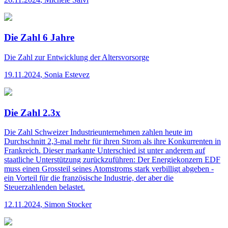
Die Zahl 6 Jahre
Die Zahl
zur Entwicklung der Altersvorsorge
19.11.2024
,
Sonia Estevez
Die Zahl 2.3x
Die Zahl
Schweizer Industrieunternehmen zahlen heute im
Durchschnitt 2,3-mal mehr für ihren Strom als ihre Konkurrenten in
Frankreich. Dieser markante Unterschied ist unter anderem auf
staatliche Unterstützung zurückzuführen: Der Energiekonzern EDF
muss einen Grossteil seines Atomstroms stark verbilligt abgeben -
ein Vorteil für die französische Industrie, der aber die
Steuerzahlenden belastet.
12.11.2024
,
Simon Stocker