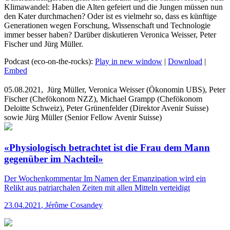
Klimawandel: Haben die Alten gefeiert und die Jungen müssen nun
den Kater durchmachen? Oder ist es vielmehr so, dass es künftige
Generationen wegen Forschung, Wissenschaft und Technologie
immer besser haben? Darüber diskutieren Veronica Weisser, Peter
Fischer und Jürg Müller.
Podcast (eco-on-the-rocks):
Play in new window
|
Download
|
Embed
05.08.2021,
Jürg Müller, Veronica Weisser (Ökonomin UBS), Peter
Fischer (Chefökonom NZZ), Michael Grampp (Chefökonom
Deloitte Schweiz), Peter Grünenfelder (Direktor Avenir Suisse)
sowie Jürg Müller (Senior Fellow Avenir Suisse)
«Physiologisch betrachtet ist die Frau dem Mann
gegenüber im Nachteil»
Der Wochenkommentar
Im Namen der Emanzipation wird ein
Relikt aus patriarchalen Zeiten mit allen Mitteln verteidigt
23.04.2021
,
Jérôme Cosandey