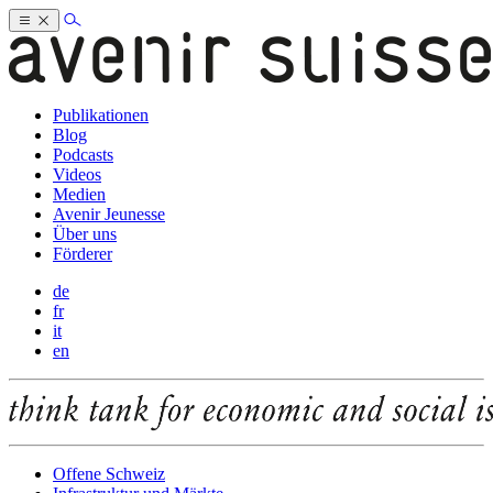
Publikationen
Blog
Podcasts
Videos
Medien
Avenir Jeunesse
Über uns
Förderer
de
fr
it
en
Offene Schweiz