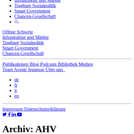
Infrastruktur und Märkte
Tragbare Sozialpolitik
Smart Government
Chancen-Gesellschaft
Offene Schweiz
Infrastruktur und Märkte
Tragbare Sozialpolitik
Smart Government
Chancen-Gesellschaft
Publikationen
Blog
Podcasts
Bibliothek
Medien
Team
Avenir Jeunesse
Über uns
de
fr
it
en
Impressum
Datenschutzerklärung
Archiv:
AHV