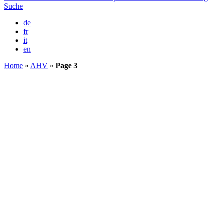
Suche
de
fr
it
en
Home
»
AHV
»
Page 3