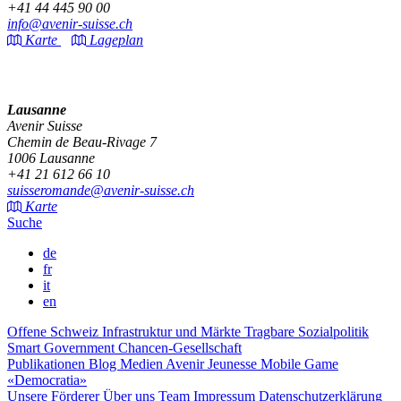
+41 44 445 90 00
info@avenir-suisse.ch
Karte
Lageplan
Lausanne
Avenir Suisse
Chemin de Beau-Rivage 7
1006 Lausanne
+41 21 612 66 10
suisseromande@avenir-suisse.ch
Karte
Suche
de
fr
it
en
Offene Schweiz
Infrastruktur und Märkte
Tragbare Sozialpolitik
Smart Government
Chancen-Gesellschaft
Publikationen
Blog
Medien
Avenir Jeunesse
Mobile Game
«Democratia»
Unsere Förderer
Über uns
Team
Impressum
Datenschutzerklärung