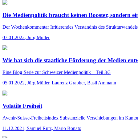
Die Medienpolitik braucht keinen Booster, sondern ei
Der Wochenkommentar
Irritierendes Verständnis des Strukturwandels
07.01.2022
,
Jürg Müller
Wie hat sich die staatliche Förderung der Medien ent
Eine Blog-Serie zur Schweizer Medienpolitik – Teil 3/3
05.01.2022
,
Jürg Müller, Laurenz Grabher, Basil Ammann
Volatile Freiheit
Avenir-Suisse-Freiheitsindex
Substanzielle Verschiebungen im Kanto
11.12.2021
,
Samuel Rutz, Mario Bonato