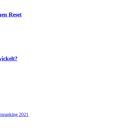
nen Reset
wickelt?
nsranking 2021