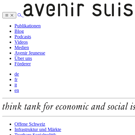
Publikationen
Blog
Podcasts
Videos
Medien
Avenir Jeunesse
Über uns
Förderer
de
fr
it
en
Offene Schweiz
Infrastruktur und Märkte
Tragbare Sozialpolitik